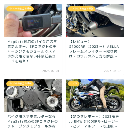
バイクのお役立ち情報
バイクのお役立ち情報
MagSafe対応のバイク用スマ
【レビュー】
ホホルダー、SPコネクトのチ
S1000RR（2023〜） AELLA
ャージングモジュールでスマ
フレームスライダー〜取り付
ホが充電できない時は延長コ
け・カウルの外し方も解説〜
ードを疑え！
2023-09-01
2023-08-07
バイクのお役立ち情報
バイク
バイク用スマホホルダーなら
【足つきレポート】2023モデ
MagSafe対応のSPコネクトの
ル BMW S1000RR〜ローシー
チャージングモジュールがお
トとノーマルシートも比較〜