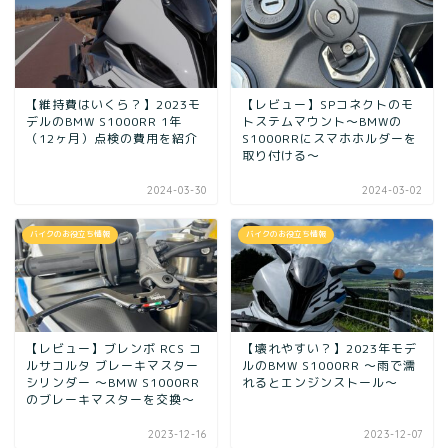
【維持費はいくら？】2023モ
【レビュー】SPコネクトのモ
デルのBMW S1000RR 1年
トステムマウント〜BMWの
（12ヶ月）点検の費用を紹介
S1000RRにスマホホルダーを
取り付ける〜
2024-03-30
2024-03-02
バイクのお役立ち情報
バイクのお役立ち情報
【レビュー】ブレンボ RCS コ
【壊れやすい？】2023年モデ
ルサコルタ ブレーキマスター
ルのBMW S1000RR 〜雨で濡
シリンダー 〜BMW S1000RR
れるとエンジンストール〜
のブレーキマスターを交換〜
2023-12-16
2023-12-07