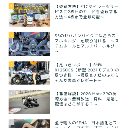
1
【登録方法】ETCマイレージサー
ビスに2枚目のカードを登録する
方法〜4枚まで登録可能〜
2
SSのセパハンバイクに似合うス
マホホルダーを取り付ける ～ス
テムホールとマルチバーホルダー
～
3
【足つきレポート】BMW
R1250GS（新型 2021モデル）の
足つき性 ～短足＆チビのふくち
ゃんが実車でレポート～
4
【徹底解説】2026 MotoGPの視
聴方法～無料放送・有料・見逃し
配信はどこがする？～
5
並行輸入のSENA 日本語化とフ
ァームウエアのアップデート方法