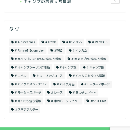
キャンプのお役立ち情報
9
タグ
# Alpinestars
# HYOD
# R1250GS
# R1300GS
# R nineT Scrambler
#WRC
# インカム
# キャンプにまつわるお役立ち情報
# キャンプのお役立ち情報
# キャンプツーリング用品
#キャンプ飯
# キャンプ飯
# コペン
# ツーリングコース
# バイクのお役立ち情報
# バイクのメンテナンス
# バイク用品
#モータースポーツ
# モータースポーツ
# レース
# 足つきレポート
# 車のお役立ち情報
# 車のパーツレビュー
＃S1000RR
＃スマホホルダー