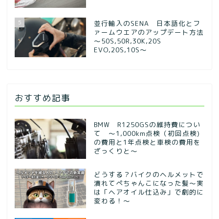
5
並行輸入のSENA 日本語化とフ
ァームウエアのアップデート方法
～50S,50R,30K,20S
EVO,20S,10S～
おすすめ記事
BMW R1250GSの維持費につい
て ～1,000km点検（初回点検)
の費用と1年点検と車検の費用を
ざっくりと～
どうする？バイクのヘルメットで
潰れてぺちゃんこになった髪〜実
は「ヘアオイル仕込み」で劇的に
変わる！〜