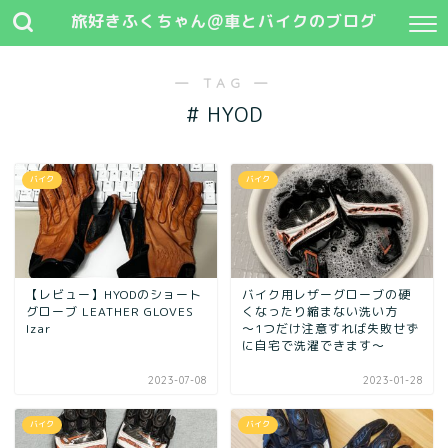
旅好きふくちゃん@車とバイクのブログ
― TAG ―
# HYOD
バイク
バイク
【レビュー】HYODのショート
バイク用レザーグローブの硬
グローブ LEATHER GLOVES
くなったり縮まない洗い方
Izar
～1つだけ注意すれば失敗せず
に自宅で洗濯できます～
2023-07-08
2023-01-28
バイク
バイク