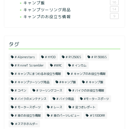
キャンプ飯
16
キャンプツーリング用品
14
キャンプのお役立ち情報
9
タグ
# Alpinestars
# HYOD
# R1250GS
# R1300GS
# R nineT Scrambler
#WRC
# インカム
# キャンプにまつわるお役立ち情報
# キャンプのお役立ち情報
# キャンプツーリング用品
#キャンプ飯
# キャンプ飯
# コペン
# ツーリングコース
# バイクのお役立ち情報
# バイクのメンテナンス
# バイク用品
#モータースポーツ
# モータースポーツ
# レース
# 足つきレポート
# 車のお役立ち情報
# 車のパーツレビュー
＃S1000RR
＃スマホホルダー