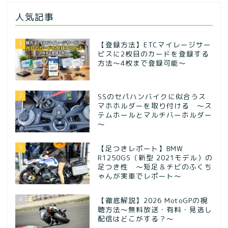
人気記事
1
【登録方法】ETCマイレージサー
ビスに2枚目のカードを登録する
方法〜4枚まで登録可能〜
2
SSのセパハンバイクに似合うス
マホホルダーを取り付ける ～ス
テムホールとマルチバーホルダー
～
3
【足つきレポート】BMW
R1250GS（新型 2021モデル）の
足つき性 ～短足＆チビのふくち
ゃんが実車でレポート～
4
【徹底解説】2026 MotoGPの視
聴方法～無料放送・有料・見逃し
配信はどこがする？～