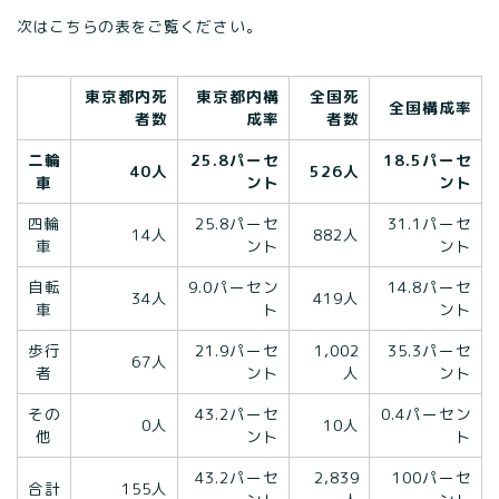
次はこちらの表をご覧ください。
東京都内死
東京都内構
全国死
全国構成率
者数
成率
者数
二輪
25.8パーセ
18.5パーセ
40人
526人
車
ント
ント
四輪
25.8パーセ
31.1パーセ
14人
882人
車
ント
ント
自転
9.0パーセン
14.8パーセ
34人
419人
車
ト
ント
歩行
21.9パーセ
1,002
35.3パーセ
67人
者
ント
人
ント
その
43.2パーセ
0.4パーセン
0人
10人
他
ント
ト
43.2パーセ
2,839
100パーセ
合計
155人