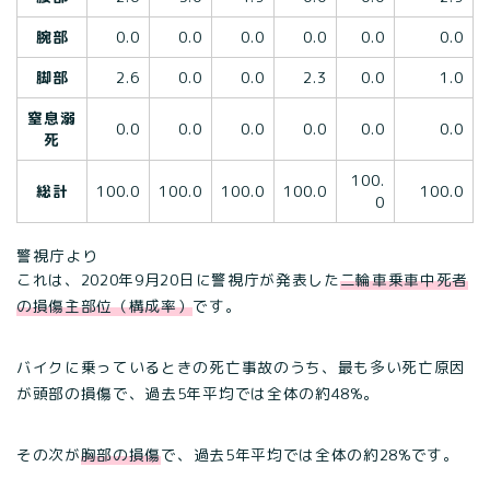
腕部
0.0
0.0
0.0
0.0
0.0
0.0
脚部
2.6
0.0
0.0
2.3
0.0
1.0
窒息溺
0.0
0.0
0.0
0.0
0.0
0.0
死
100.
総計
100.0
100.0
100.0
100.0
100.0
0
警視庁より
これは、2020年9月20日に警視庁が発表した
二輪車乗車中死者
の損傷主部位（構成率）
です。
バイクに乗っているときの死亡事故のうち、最も多い死亡原因
が頭部の損傷で、過去5年平均では全体の約48%。
その次が
胸部の損傷
で、過去5年平均では全体の約28%です。