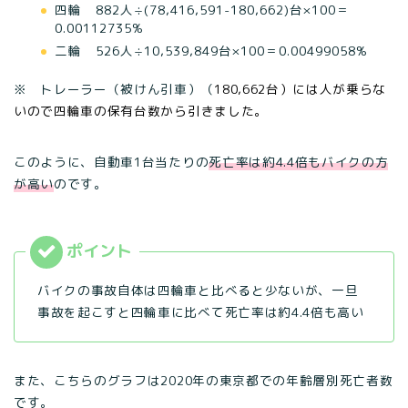
四輪 882人÷(78,416,591-180,662)台×100＝
0.00112735%
二輪 526人÷10,539,849台×100＝0.00499058%
※ トレーラー（被けん引車）（
180,662台）には人が乗らな
いので四輪車の保有台数から引きました。
このように、自動車1台当たりの
死亡率は約4.4倍もバイクの方
が高い
のです。
バイクの事故自体は四輪車と比べると少ないが、一旦
事故を起こすと四輪車に比べて死亡率は約4.4倍も高い
また、こちらのグラフは2020年の東京都での年齢層別死亡者数
です。