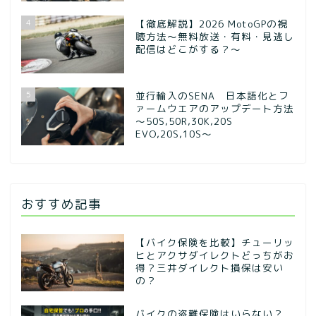
4
【徹底解説】2026 MotoGPの視
聴方法～無料放送・有料・見逃し
配信はどこがする？～
5
並行輸入のSENA 日本語化とフ
ァームウエアのアップデート方法
～50S,50R,30K,20S
EVO,20S,10S～
おすすめ記事
【バイク保険を比較】チューリッ
ヒとアクサダイレクトどっちがお
得？三井ダイレクト損保は安い
の？
バイクの盗難保険はいらない？