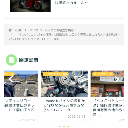
は保証されません～
HOME
バイク
バイクのお役立ち情報
「インズウェブ バイク保険」は電話がしつこい？実際に試したらメール2通だけ
で9,000円安くなった話【口コミ・評判】
関連記事
クのお役立ち情報
ツーリングコース
ツーリングコース
honeをバイクの振動か
【ちょこっとツーリン
【ワインディングロ
守りながら充電するな
グ】福岡県は嘉麻市の遠
ド】長崎県は雲仙の
Pコネクトの...
賀川源流の地から大分県
ゴンロード（雲仙千
は...
線...
2023-05-23
2021-06-11
2023-0