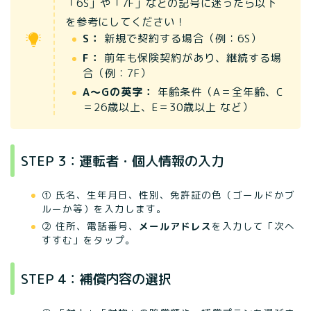
「6S」や「7F」などの記号に迷ったら以下
を参考にしてください！
S：
新規で契約する場合（例：6S）
F：
前年も保険契約があり、継続する場
合（例：7F）
A〜Gの英字：
年齢条件（A＝全年齢、C
＝26歳以上、E＝30歳以上 など）
STEP 3：運転者・個人情報の入力
① 氏名、生年月日、性別、免許証の色（ゴールドかブ
ルーか等）を入力します。
② 住所、電話番号、
メールアドレス
を入力して「次へ
すすむ」をタップ。
STEP 4：補償内容の選択