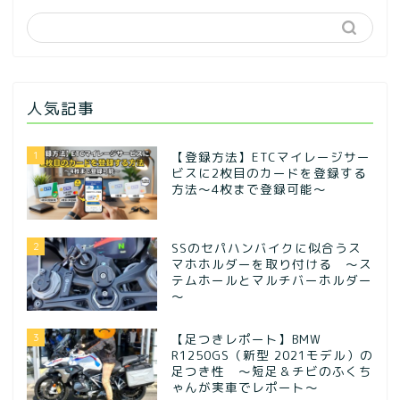
人気記事
1
【登録方法】ETCマイレージサー
ビスに2枚目のカードを登録する
方法〜4枚まで登録可能〜
2
SSのセパハンバイクに似合うス
マホホルダーを取り付ける ～ス
テムホールとマルチバーホルダー
～
3
【足つきレポート】BMW
R1250GS（新型 2021モデル）の
足つき性 ～短足＆チビのふくち
ゃんが実車でレポート～