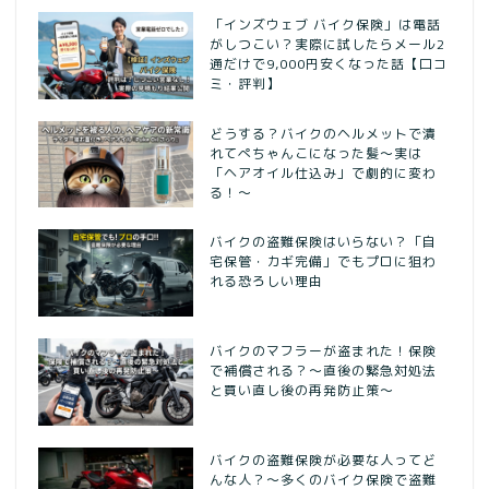
「インズウェブ バイク保険」は電話
がしつこい？実際に試したらメール2
通だけで9,000円安くなった話【口コ
ミ・評判】
どうする？バイクのヘルメットで潰
れてぺちゃんこになった髪〜実は
「ヘアオイル仕込み」で劇的に変わ
る！〜
バイクの盗難保険はいらない？「自
宅保管・カギ完備」でもプロに狙わ
れる恐ろしい理由
バイクのマフラーが盗まれた！保険
で補償される？～直後の緊急対処法
と買い直し後の再発防止策～
バイクの盗難保険が必要な人ってど
んな人？～多くのバイク保険で盗難