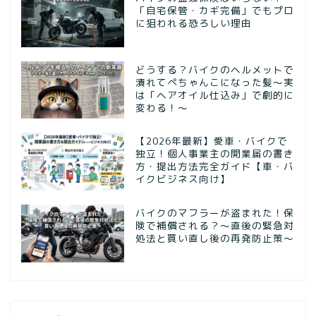
「自宅保管・カギ完備」でもプロ
に狙われる恐ろしい理由
どうする？バイクのヘルメットで
潰れてぺちゃんこになった髪〜実
は「ヘアオイル仕込み」で劇的に
変わる！〜
【2026年最新】愛車・バイクで
独立！個人事業主の開業届の書き
方・提出方法完全ガイド【車・バ
イクビジネス向け】
バイクのマフラーが盗まれた！保
険で補償される？～直後の緊急対
処法と買い直し後の再発防止策～