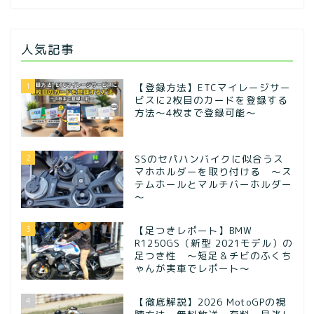
人気記事
1
【登録方法】ETCマイレージサー
ビスに2枚目のカードを登録する
方法〜4枚まで登録可能〜
2
SSのセパハンバイクに似合うス
マホホルダーを取り付ける ～ス
テムホールとマルチバーホルダー
～
3
【足つきレポート】BMW
R1250GS（新型 2021モデル）の
足つき性 ～短足＆チビのふくち
ゃんが実車でレポート～
4
【徹底解説】2026 MotoGPの視