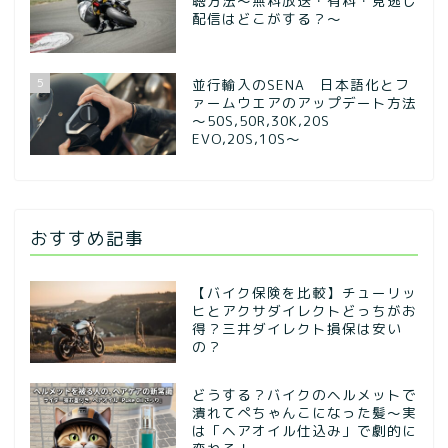
聴方法～無料放送・有料・見逃し
配信はどこがする？～
5
並行輸入のSENA 日本語化とフ
ァームウエアのアップデート方法
～50S,50R,30K,20S
EVO,20S,10S～
おすすめ記事
【バイク保険を比較】チューリッ
ヒとアクサダイレクトどっちがお
得？三井ダイレクト損保は安い
の？
どうする？バイクのヘルメットで
潰れてぺちゃんこになった髪〜実
は「ヘアオイル仕込み」で劇的に