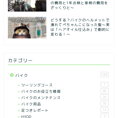
の費用と1年点検と車検の費用を
ざっくりと～
どうする？バイクのヘルメットで
潰れてぺちゃんこになった髪〜実
は「ヘアオイル仕込み」で劇的に
変わる！〜
カテゴリー
168
バイク
ツーリングコース
7
バイクのお役立ち情報
96
バイクのメンテナンス
28
バイク用品
70
足つきレポート
14
HYOD
5