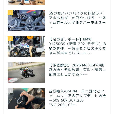
2
SSのセパハンバイクに似合うス
マホホルダーを取り付ける ～ス
テムホールとマルチバーホルダー
～
3
【足つきレポート】BMW
R1250GS（新型 2021モデル）の
足つき性 ～短足＆チビのふくち
ゃんが実車でレポート～
4
【徹底解説】2026 MotoGPの視
聴方法～無料放送・有料・見逃し
配信はどこがする？～
5
並行輸入のSENA 日本語化とフ
ァームウエアのアップデート方法
～50S,50R,30K,20S
EVO,20S,10S～