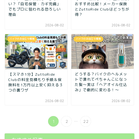
い？「自宅保管・カギ完備」
おすすめ比較！メーカー保険
でもプロに狙われる恐ろしい
とZuttoRide Clubはどっちが
理由
得？
2026-08-02
2026-08-02
バイクのお役立ち情報
バイクのお役立ち情報
どうする？バイクのヘルメッ
【スマホ1分】ZuttoRide
トで潰れてぺちゃんこになっ
Clubの料金見積もり手順＆保
た髪〜実は「ヘアオイル仕込
険料を1万円以上安く抑える３
み」で劇的に変わる！〜
つの裏ワザ
2026-08-02
2026-08-02
...
1
2
22