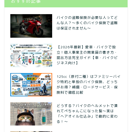
おすすめ記事
バイクの盗難保険が必要な人ってど
んな人？～多くのバイク保険で盗難
は保証されません～
【2026年最新】愛車・バイクで独
立！個人事業主の開業届の書き方・
提出方法完全ガイド【車・バイクビ
ジネス向け】
125cc（原付二種）はファミリーバイ
ク特約と単独のバイク保険、どっち
がお得？補償・ロードサービス・保
険料で徹底比較
どうする？バイクのヘルメットで潰
れてぺちゃんこになった髪〜実は
「ヘアオイル仕込み」で劇的に変わ
る！〜