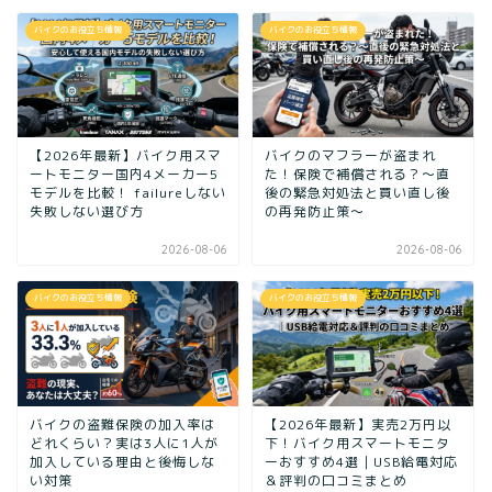
バイクのお役立ち情報
バイクのお役立ち情報
【2026年最新】バイク用スマ
バイクのマフラーが盗まれ
ートモニター国内4メーカー5
た！保険で補償される？～直
モデルを比較！ failureしない
後の緊急対処法と買い直し後
失敗しない選び方
の再発防止策～
2026-08-06
2026-08-06
バイクのお役立ち情報
バイクのお役立ち情報
バイクの盗難保険の加入率は
【2026年最新】実売2万円以
どれくらい？実は3人に1人が
下！バイク用スマートモニタ
加入している理由と後悔しな
ーおすすめ4選｜USB給電対応
い対策
＆評判の口コミまとめ