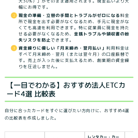
大30%）」がそのまま適用されます。現金払いより大
幅にお得です。
現金の準備・立替の手間とトラブルがゼロになる
料金
所で現金を出す必要がなくなるため、手元に現金がな
くても高速を利用できます。特に従業員に現金を持た
せる必要がなくなるため、
金銭トラブルや領収書の紛
失リスクを防止
できます。
資金繰りに優しい「月末締め・翌月払い」
利用料金は
すべて月末締め・翌月（または翌々月）の口座振替で
す。売上が入った後に支払えるため、創業期の資金繰
りを圧迫しません。
【一目でわかる】おすすめ法人ETCカ
ード4選 比較表
自分に合ったカードをすぐに選びたい方向けに、おすすめ4選
の比較表を作成しました。
レンタカー・カー