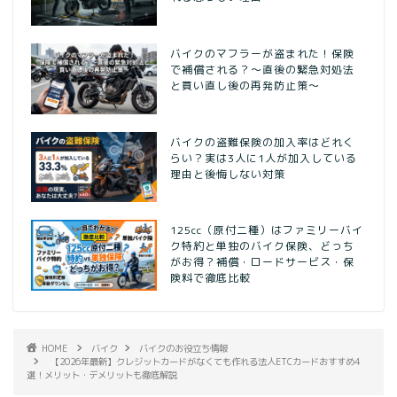
バイクのマフラーが盗まれた！保険
で補償される？～直後の緊急対処法
と買い直し後の再発防止策～
バイクの盗難保険の加入率はどれく
らい？実は3人に1人が加入している
理由と後悔しない対策
125cc（原付二種）はファミリーバイ
ク特約と単独のバイク保険、どっち
がお得？補償・ロードサービス・保
険料で徹底比較
HOME
バイク
バイクのお役立ち情報
【2026年最新】クレジットカードがなくても作れる法人ETCカードおすすめ4
選！メリット・デメリットも徹底解説