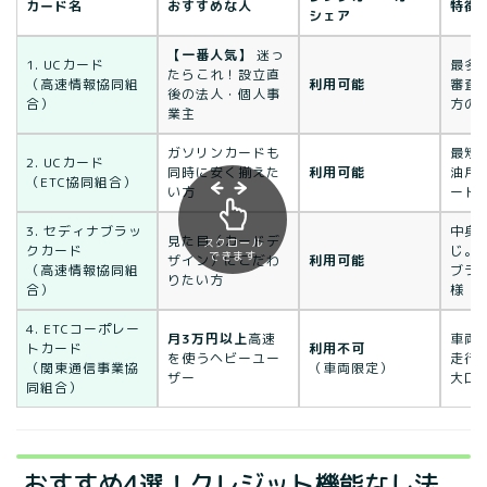
カード名
おすすめな人
特徴
シェア
【一番人気】
迷っ
1. UCカード
最多
たらこれ！設立直
（高速情報協同組
利用可能
審査
後の法人・個人事
合）
方の
業主
ガソリンカードも
最短
2. UCカード
同時に安く揃えた
利用可能
油用
（ETC協同組合）
い方
ード
3. セディナブラッ
中身は
見た目（カードデ
スクロール
クカード
じ。
できます
ザイン）にこだわ
利用可能
（高速情報協同組
ブラ
りたい方
合）
様
4. ETCコーポレー
月3万円以上
高速
車両
トカード
利用不可
を使うヘビーユー
走行
（関東通信事業協
（車両限定）
ザー
大口
同組合）
おすすめ4選！クレジット機能なし法