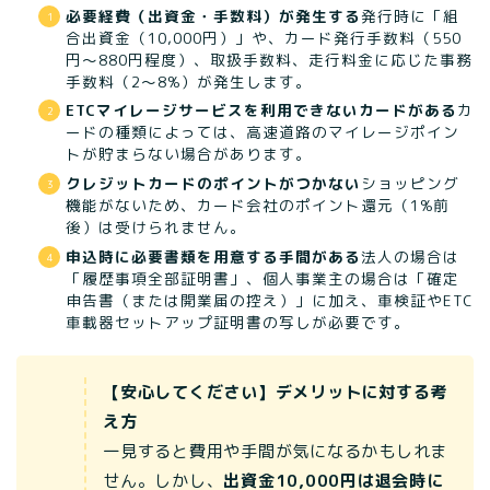
必要経費（出資金・手数料）が発生する
発行時に「組
合出資金（10,000円）」や、カード発行手数料（550
円〜880円程度）、取扱手数料、走行料金に応じた事務
手数料（2〜8%）が発生します。
ETCマイレージサービスを利用できないカードがある
カ
ードの種類によっては、高速道路のマイレージポイン
トが貯まらない場合があります。
クレジットカードのポイントがつかない
ショッピング
機能がないため、カード会社のポイント還元（1%前
後）は受けられません。
申込時に必要書類を用意する手間がある
法人の場合は
「履歴事項全部証明書」、個人事業主の場合は「確定
申告書（または開業届の控え）」に加え、車検証やETC
車載器セットアップ証明書の写しが必要です。
【安心してください】デメリットに対する考
え方
一見すると費用や手間が気になるかもしれま
せん。しかし、
出資金10,000円は退会時に