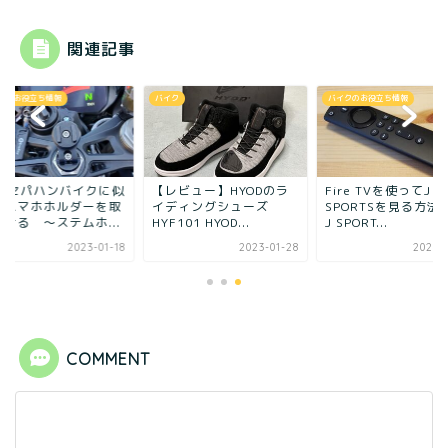
関連記事
クのお役立ち情報
バイク
バイクのお役立ち情報
Sのセパハンバイクに似
【レビュー】HYODのラ
Fire TVを使ってJ
うスマホホルダーを取
イディングシューズ
SPORTSを見る方法
付ける ～ステムホ...
HYF101 HYOD...
J SPORT...
2023-01-18
2023-01-28
2023-0
COMMENT