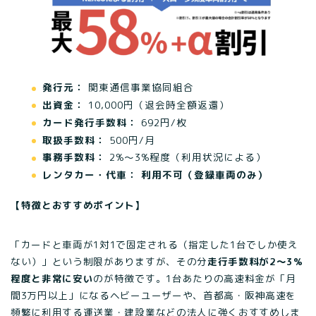
発行元：
関東通信事業協同組合
出資金：
10,000円（退会時全額返還）
カード発行手数料：
692円/枚
取扱手数料：
500円/月
事務手数料：
2%〜3%程度（利用状況による）
レンタカー・代車：
利用不可（登録車両のみ）
【特徴とおすすめポイント】
「カードと車両が1対1で固定される（指定した1台でしか使え
ない）」という制限がありますが、その分
走行手数料が2〜3%
程度と非常に安い
のが特徴です。1台あたりの高速料金が「月
間3万円以上」になるヘビーユーザーや、首都高・阪神高速を
頻繁に利用する運送業・建設業などの法人に強くおすすめしま