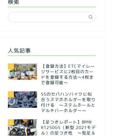
検索
人気記事
【登録方法】ETCマイレー
1
ジサービスに2枚目のカー
ドを登録する方法〜4枚ま
で登録可能〜
SSのセパハンバイクに似
2
合うスマホホルダーを取り
付ける ～ステムホールと
マルチバーホルダー～
【足つきレポート】BMW
3
R1250GS（新型 2021モデ
ル）の足つき性 ～短足＆