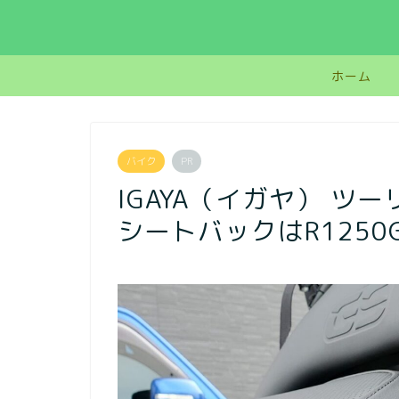
ホーム
バイク
PR
IGAYA（イガヤ） ツ
シートバックはR125