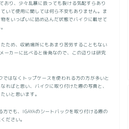
りしており、少々乱暴に扱っても裂ける気配すらあり
していて使用に関しては何ら不安もありません。ま
荷物をいっぱいに詰め込んだ状態でバイクに載せて
ん。
りたため、収納場所にもあまり苦労することもない
他のメーカーに比べると後発なので、この辺りは研究
バックではなくトップケースを使われる方の方が多いと
になればと思い、バイクに取り付けた際の写真と、
したいと思います。
る方でも、IGAYAのシートバックを取り付ける際の
覧ください。