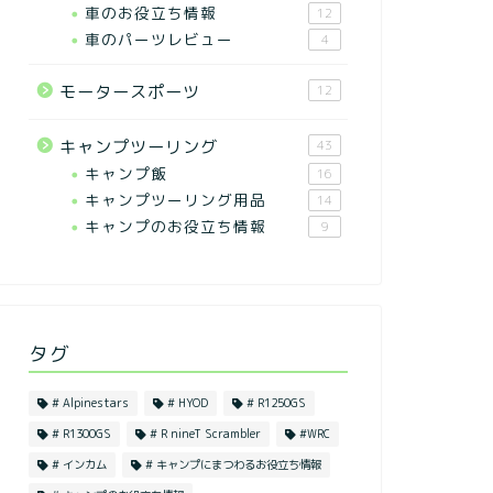
車のお役立ち情報
12
車のパーツレビュー
4
モータースポーツ
12
キャンプツーリング
43
キャンプ飯
16
キャンプツーリング用品
14
キャンプのお役立ち情報
9
タグ
# Alpinestars
# HYOD
# R1250GS
# R1300GS
# R nineT Scrambler
#WRC
# インカム
# キャンプにまつわるお役立ち情報