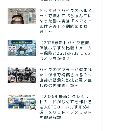
どうする？バイクのヘルメ
ットで潰れてぺちゃんこに
なった髪〜実は「ヘアオイ
ル仕込み」で劇的に変わ
る！〜
【2026最新】バイク盗難
保険おすすめ比較！メーカ
ー保険とZuttoRide Club
はどっちが得？
バイクのマフラーが盗まれ
た！保険で補償される？～
直後の緊急対処法と買い直
し後の再発防止策～
【2026年最新】クレジッ
トカードがなくても作れる
法人ETCカードおすすめ4
選！メリット・デメリット
も徹底解説