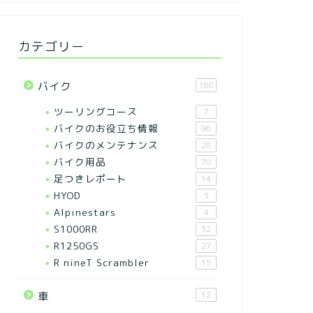
カテゴリー
バイク
168
ツーリングコース
7
バイクのお役立ち情報
96
バイクのメンテナンス
28
バイク用品
70
足つきレポート
14
HYOD
5
Alpinestars
4
S1000RR
32
R1250GS
27
R nineT Scrambler
15
車
12