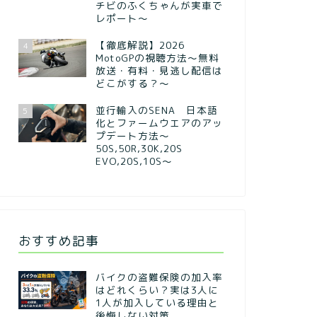
チビのふくちゃんが実車で
レポート～
【徹底解説】2026
4
MotoGPの視聴方法～無料
放送・有料・見逃し配信は
どこがする？～
並行輸入のSENA 日本語
5
化とファームウエアのアッ
プデート方法～
50S,50R,30K,20S
EVO,20S,10S～
おすすめ記事
バイクの盗難保険の加入率
はどれくらい？実は3人に
1人が加入している理由と
後悔しない対策