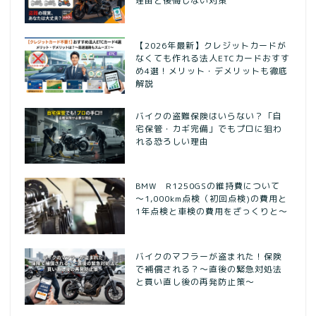
理由と後悔しない対策
【2026年最新】クレジットカードが
なくても作れる法人ETCカードおすす
め4選！メリット・デメリットも徹底
解説
バイクの盗難保険はいらない？「自
宅保管・カギ完備」でもプロに狙わ
れる恐ろしい理由
BMW R1250GSの維持費について
～1,000km点検（初回点検)の費用と
1年点検と車検の費用をざっくりと～
バイクのマフラーが盗まれた！保険
で補償される？～直後の緊急対処法
と買い直し後の再発防止策～