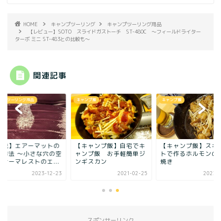
HOME
キャンプツーリング
キャンプツーリング用品
【レビュー】SOTO スライドガストーチ ST-480C ～フィールドライター
ターボ ミニ ST-483との比較も～
関連記事
ンプツーリング用品
キャンプ飯
キャンプ飯
解説】エアーマットの
【キャンプ飯】自宅でキ
【キャンプ飯】スキ
理方法 〜小さな穴の空
ャンプ飯 お手軽簡単ジ
トで作るホルモンの
たサーマレストのエ...
ンギスカン
焼き
2023-12-23
2021-02-25
2023-0
スポンサーリンク