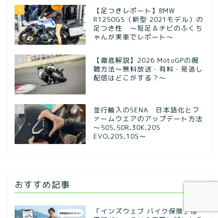
3
【足つきレポート】BMW
R1250GS（新型 2021モデル）の
足つき性 ～短足＆チビのふくち
ゃんが実車でレポート～
4
【徹底解説】2026 MotoGPの視
聴方法～無料放送・有料・見逃し
配信はどこがする？～
5
並行輸入のSENA 日本語化とフ
ァームウエアのアップデート方法
～50S,50R,30K,20S
EVO,20S,10S～
おすすめ記事
「インズウェブ バイク保険」は