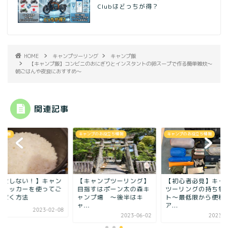
Clubはどっちが得？
HOME
キャンプツーリング
キャンプ飯
【キャンプ飯】コンビニのおにぎりとインスタントの卵スープで作る簡単雑炊～
朝ごはんや夜食におすすめ～
関連記事
ンプ飯
キャンプのお役立ち情報
キャンプのお役立ち情報
失敗しない！】キャン
【キャンプツーリング】
【初心者必見】キャ
でクッカーを使ってご
目指すはポーン太の森キ
ツーリングの持ち物
を炊く方法
ャンプ場 ～後半はキ
ト〜最低限から便利
ャ...
ア...
2023-02-08
2023-06-02
2023-0