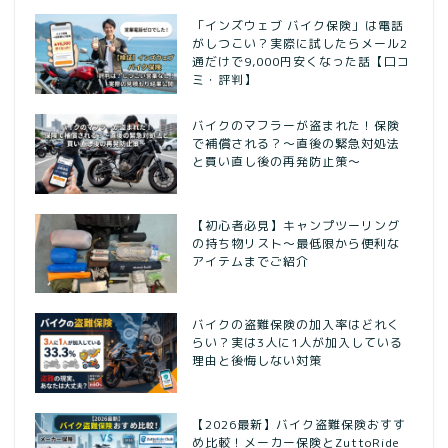
「インズウェブ バイク保険」は電話
がしつこい？実際に試したらメール2
通だけで9,000円安くなった話【口コ
ミ・評判】
バイクのマフラーが盗まれた！保険
で補償される？～直後の緊急対処法
と買い直し後の再発防止策～
【初心者必見】キャンプツーリング
の持ち物リスト〜最低限から便利な
アイテムまでご紹介
バイクの盗難保険の加入率はどれく
らい？実は3人に1人が加入している
理由と後悔しない対策
【2026最新】バイク盗難保険おすす
め比較！メーカー保険とZuttoRide