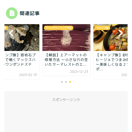
関連記事
ンプ飯
キャンプツーリング用品
キャンプ飯
キャンプ飯】溶岩石プ
【解説】エアーマットの
【キャンプ飯】砂肝
ートで焼くマックスバ
修理方法 〜小さな穴の空
ヒージョでつまみ
ュのワンポンドステ
いたサーマレストのエ...
～美味しくなる２つ
.
ポ...
2023-12-23
2023-02-15
2023-0
スポンサーリンク