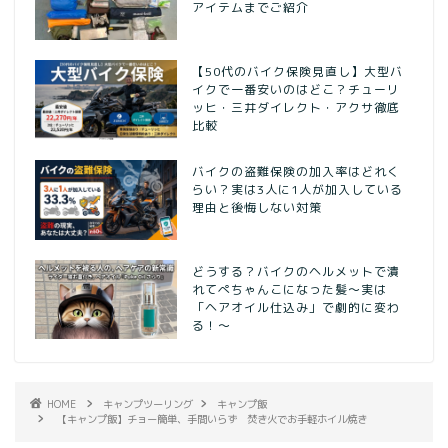
アイテムまでご紹介
【50代のバイク保険見直し】大型バ
イクで一番安いのはどこ？チューリ
ッヒ・三井ダイレクト・アクサ徹底
比較
バイクの盗難保険の加入率はどれく
らい？実は3人に1人が加入している
理由と後悔しない対策
どうする？バイクのヘルメットで潰
れてぺちゃんこになった髪〜実は
「ヘアオイル仕込み」で劇的に変わ
る！〜
HOME
キャンプツーリング
キャンプ飯
【キャンプ飯】チョー簡単、手間いらず 焚き火でお手軽ホイル焼き