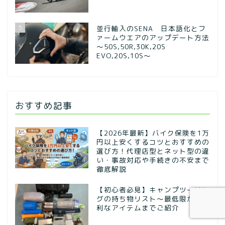
5
並行輸入のSENA 日本語化とフ
ァームウエアのアップデート方法
～50S,50R,30K,20S
EVO,20S,10S～
おすすめ記事
【2026年最新】バイク保険を1万
円以上安くするコツとおすすめの
選び方！代理店型とネット型の違
い・事故対応や手続きの不安まで
徹底解説
【初心者必見】キャンプツーリン
グの持ち物リスト〜最低限から便
利なアイテムまでご紹介