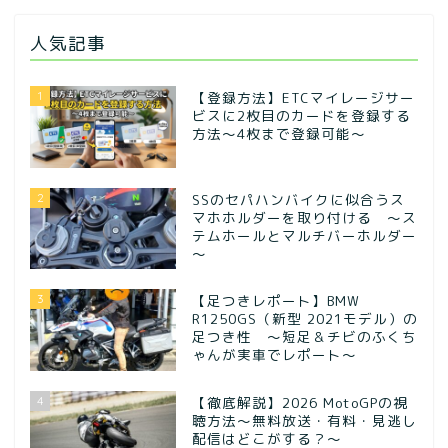
人気記事
1
【登録方法】ETCマイレージサー
ビスに2枚目のカードを登録する
方法〜4枚まで登録可能〜
2
SSのセパハンバイクに似合うス
マホホルダーを取り付ける ～ス
テムホールとマルチバーホルダー
～
3
【足つきレポート】BMW
R1250GS（新型 2021モデル）の
足つき性 ～短足＆チビのふくち
ゃんが実車でレポート～
4
【徹底解説】2026 MotoGPの視
聴方法～無料放送・有料・見逃し
配信はどこがする？～