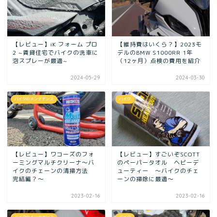
【レビュー】iK フォーム プロ
【維持費はいくら？】2023モ
2 ~賃貸住宅でバイクの洗車に
デルのBMW S1000RR 1年
泡スプレーが最適~
（12ヶ月）点検の費用を紹介
2024-05-29
2024-03-30
バイクのメンテナンス
バイク
【レビュー】ワコーズのフォ
【レビュー】すごいぞSCOTT
ーミングマルチクリーナ～バ
のペーパータオル ヘビーデ
イクのチェーンの清掃方法
ューティー ～バイクのチェ
完結編？～
ーンの掃除に最適～
2023-02-16
2023-02-16