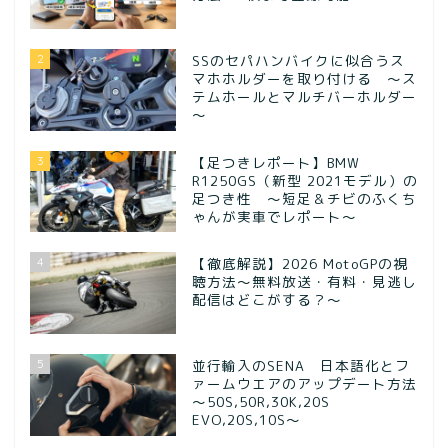
2
SSのセパハンバイクに似合うス
マホホルダーを取り付ける ～ス
テムホールとマルチバーホルダー
～
3
【足つきレポート】BMW
R1250GS（新型 2021モデル）の
足つき性 ～短足＆チビのふくち
ゃんが実車でレポート～
4
【徹底解説】2026 MotoGPの視
聴方法～無料放送・有料・見逃し
配信はどこがする？～
5
並行輸入のSENA 日本語化とフ
ァームウエアのアップデート方法
～50S,50R,30K,20S
EVO,20S,10S～