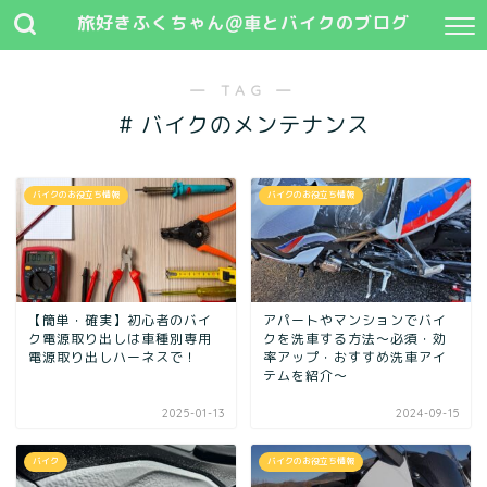
旅好きふくちゃん@車とバイクのブログ
― TAG ―
# バイクのメンテナンス
バイクのお役立ち情報
バイクのお役立ち情報
【簡単・確実】初心者のバイ
アパートやマンションでバイ
ク電源取り出しは車種別専用
クを洗車する方法〜必須・効
電源取り出しハーネスで！
率アップ・おすすめ洗車アイ
テムを紹介〜
2025-01-13
2024-09-15
バイク
バイクのお役立ち情報