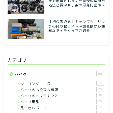
険で補償される？～直後の緊急対
処法と買い直し後の再発防止策～
【初心者必見】キャンプツーリン
グの持ち物リスト〜最低限から便
利なアイテムまでご紹介
カテゴリー
168
バイク
ツーリングコース
7
バイクのお役立ち情報
96
バイクのメンテナンス
28
バイク用品
70
足つきレポート
14