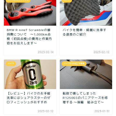
バイクのメンテナンス
バイク
BMW R nineT Scrambleの維
バイクを簡単・綺麗に洗車す
持費について ～1,000km点
る道具のご紹介
検（初回点検)の費用と作業内
容をお伝えします〜
2023-02-14
2023-02-12
バイク
バイクのお役立ち情報
【レビュー】バイクのお手軽
転倒で壊してしまった
洗車にはシュアラスターのゼ
R1250GSのパニアケースを修
ロフィニッシュがおすすめ
理する ～後編 組み立て～
2023-02-12
2023-01-31