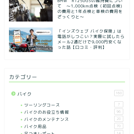
BMW R1250GSの維持費につい
て ～1,000km点検（初回点検)
の費用と1年点検と車検の費用を
ざっくりと～
「インズウェブ バイク保険」は
電話がしつこい？実際に試したら
メール2通だけで9,000円安くな
った話【口コミ・評判】
カテゴリー
168
バイク
ツーリングコース
7
バイクのお役立ち情報
96
バイクのメンテナンス
28
バイク用品
70
足つきレポート
14