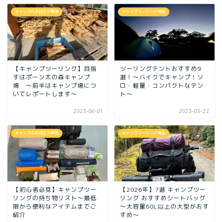
キャンプのお役立ち情報
キャンプツーリング用品
【キャンプツーリング】目指
ツーリングテントおすすめ9
すはポーン太の森キャンプ
選！〜バイクでキャンプ！ソ
場 ～前半はキャンプ場につ
ロ・軽量・コンパクトなテン
いてレポートします～
ト〜
2023-06-01
2023-03-22
キャンプのお役立ち情報
キャンプツーリング用品
【初心者必見】キャンプツー
【2026年】7選 キャンプツー
リングの持ち物リスト〜最低
リング おすすめシートバッグ
限から便利なアイテムまでご
〜大容量60L以上の大型がおす
紹介
すめ〜