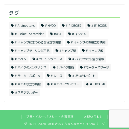
タグ
# Alpinestars
# HYOD
# R1250GS
# R1300GS
# R nineT Scrambler
#WRC
# インカム
# キャンプにまつわるお役立ち情報
# キャンプのお役立ち情報
# キャンプツーリング用品
#キャンプ飯
# キャンプ飯
# コペン
# ツーリングコース
# バイクのお役立ち情報
# バイクのメンテナンス
# バイク用品
#モータースポーツ
# モータースポーツ
# レース
# 足つきレポート
# 車のお役立ち情報
# 車のパーツレビュー
＃S1000RR
＃スマホホルダー
プライバシーポリシー・免責事項
お問い合わせ
2021–2026 旅好きふくちゃん@車とバイクのブログ