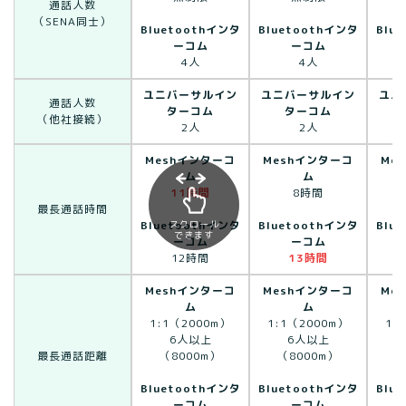
通話人数
（SENA同士）
Bluetoothインタ
Bluetoothインタ
Blu
ーコム
ーコム
4人
4人
ユニバーサルイン
ユニバーサルイン
ユニ
通話人数
ターコム
ターコム
（他社接続）
2人
2人
Meshインターコ
Meshインターコ
Me
ム
ム
11時間
8時間
最長通話時間
スクロール
Bluetoothインタ
Bluetoothインタ
Blu
できます
ーコム
ーコム
12時間
13時間
Meshインターコ
Meshインターコ
Me
ム
ム
1:1（2000m）
1:1（2000m）
1:
6人以上
6人以上
最長通話距離
（8000m）
（8000m）
（
Bluetoothインタ
Bluetoothインタ
Blu
ーコム
ーコム