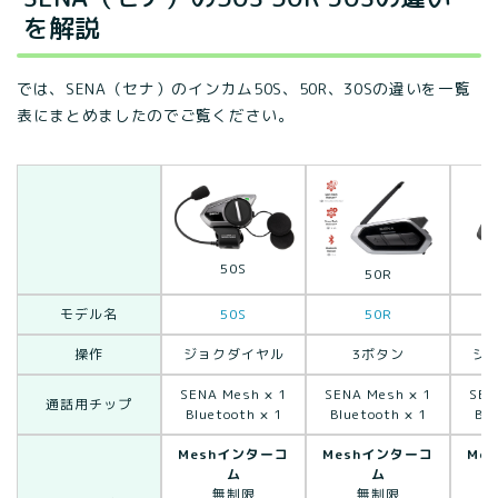
を解説
では、SENA（セナ）のインカム50S、50R、30Sの違いを一覧
表にまとめましたのでご覧ください。
50S
50R
モデル名
50S
50R
操作
ジョクダイヤル
3ボタン
ジ
SENA Mesh × 1
SENA Mesh × 1
SEN
通話用チップ
Bluetooth × 1
Bluetooth × 1
Blu
Meshインターコ
Meshインターコ
Me
ム
ム
無制限
無制限