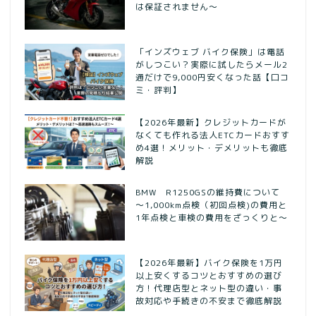
は保証されません～
「インズウェブ バイク保険」は電話
がしつこい？実際に試したらメール2
通だけで9,000円安くなった話【口コ
ミ・評判】
【2026年最新】クレジットカードが
なくても作れる法人ETCカードおすす
め4選！メリット・デメリットも徹底
解説
BMW R1250GSの維持費について
～1,000km点検（初回点検)の費用と
1年点検と車検の費用をざっくりと～
【2026年最新】バイク保険を1万円
以上安くするコツとおすすめの選び
方！代理店型とネット型の違い・事
故対応や手続きの不安まで徹底解説