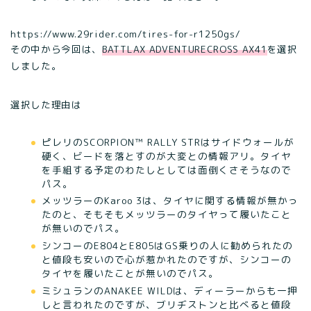
https://www.29rider.com/tires-for-r1250gs/
その中から今回は、
BATTLAX ADVENTURECROSS AX41
を選択
しました。
選択した理由は
ピレリのSCORPION™ RALLY STRはサイドウォールが
硬く、ビードを落とすのが大変との情報アリ。タイヤ
を手組する予定のわたしとしては面倒くさそうなので
パス。
メッツラーのKaroo 3は、タイヤに関する情報が無かっ
たのと、そもそもメッツラーのタイヤって履いたこと
が無いのでパス。
シンコーのE804とE805はGS乗りの人に勧められたの
と値段も安いので心が惹かれたのですが、シンコーの
タイヤを履いたことが無いのでパス。
ミシュランのANAKEE WILDは、ディーラーからも一押
しと言われたのですが、ブリヂストンと比べると値段