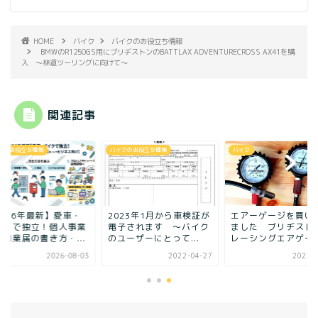
HOME
バイク
バイクのお役立ち情報
BMWのR1250GS用にブリヂストンのBATTLAX ADVENTURECROSS AX41を購
入 ～林道ツーリングに向けて～
関連記事
クのお役立ち情報
バイクのお役立ち情報
バイク
2026年最新】愛車・
2023年1月から車検証が
エアーゲージを買い
イクで独立！個人事業
電子されます ～バイク
ました ブリヂス
の開業届の書き方・...
のユーザーにとって...
レーシングエアゲー
2026-08-03
2022-04-27
2023-0