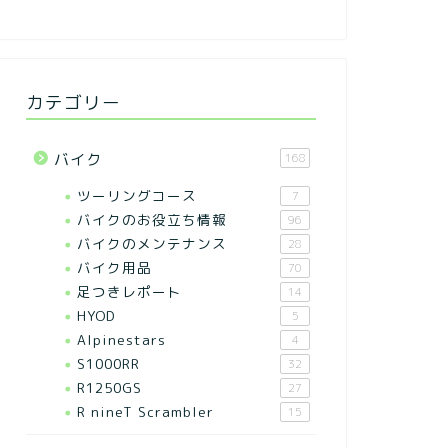
カテゴリー
バイク
168
ツーリングコース
7
バイクのお役立ち情報
96
バイクのメンテナンス
28
バイク用品
70
足つきレポート
14
HYOD
5
Alpinestars
4
S1000RR
32
R1250GS
27
R nineT Scrambler
15