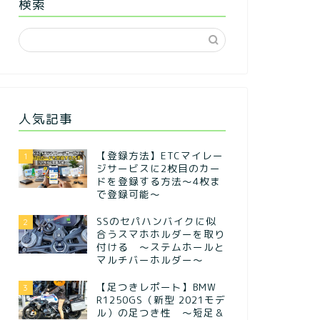
検索
人気記事
【登録方法】ETCマイレー
1
ジサービスに2枚目のカー
ドを登録する方法〜4枚ま
で登録可能〜
SSのセパハンバイクに似
2
合うスマホホルダーを取り
付ける ～ステムホールと
マルチバーホルダー～
【足つきレポート】BMW
3
R1250GS（新型 2021モデ
ル）の足つき性 ～短足＆