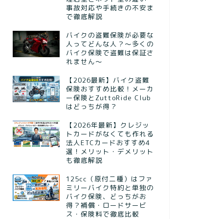
事故対応や手続きの不安ま
で徹底解説
バイクの盗難保険が必要な
人ってどんな人？～多くの
バイク保険で盗難は保証さ
れません～
【2026最新】バイク盗難
保険おすすめ比較！メーカ
ー保険とZuttoRide Club
はどっちが得？
【2026年最新】クレジッ
トカードがなくても作れる
法人ETCカードおすすめ4
選！メリット・デメリット
も徹底解説
125cc（原付二種）はファ
ミリーバイク特約と単独の
バイク保険、どっちがお
得？補償・ロードサービ
ス・保険料で徹底比較