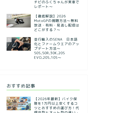
チビのふくちゃんが実車で
レポート～
【徹底解説】2026
4
MotoGPの視聴方法～無料
放送・有料・見逃し配信は
どこがする？～
並行輸入のSENA 日本語
5
化とファームウエアのアッ
プデート方法～
50S,50R,30K,20S
EVO,20S,10S～
おすすめ記事
【2026年最新】バイク保
険を1万円以上安くするコ
ツとおすすめの選び方！代
理店型とネット型の違い・