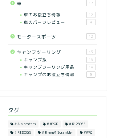
車
12
車のお役立ち情報
12
車のパーツレビュー
4
モータースポーツ
12
キャンプツーリング
43
キャンプ飯
16
キャンプツーリング用品
14
キャンプのお役立ち情報
9
タグ
# Alpinestars
# HYOD
# R1250GS
# R1300GS
# R nineT Scrambler
#WRC