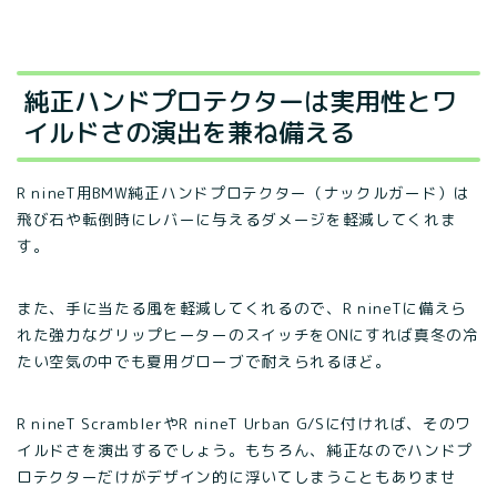
純正ハンドプロテクターは実用性とワ
イルドさの演出を兼ね備える
R nineT用BMW純正ハンドプロテクター（ナックルガード）は
飛び石や転倒時にレバーに与えるダメージを軽減してくれま
す。
また、手に当たる風を軽減してくれるので、R nineTに備えら
れた強力なグリップヒーターのスイッチをONにすれば真冬の冷
たい空気の中でも夏用グローブで耐えられるほど。
R nineT ScramblerやR nineT Urban G/Sに付ければ、そのワ
イルドさを演出するでしょう。もちろん、純正なのでハンドプ
ロテクターだけがデザイン的に浮いてしまうこともありませ