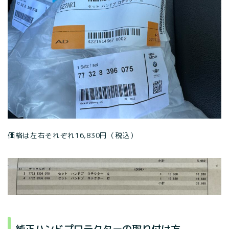
価格は左右それぞれ16,830円（税込）
純正ハンドプロテクターの取り付け方