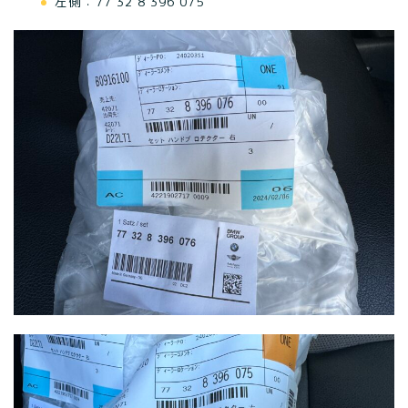
左側：77 32 8 396 075