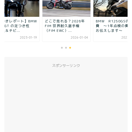
足つきレポート】BMW
どこで見れる？2026年
BMW R1250GSの
00 GT の足つき性
FIM 世界耐久選手権
費 ～1年点検の費
足＆チビ...
（FIM EWC）...
お伝えします～
2023-01-19
2026-01-04
2023-0
スポンサーリンク