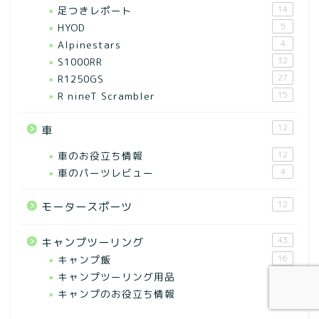
足つきレポート
14
HYOD
5
Alpinestars
4
S1000RR
32
R1250GS
27
R nineT Scrambler
15
12
車
車のお役立ち情報
12
車のパーツレビュー
4
12
モータースポーツ
43
キャンプツーリング
キャンプ飯
16
キャンプツーリング用品
14
キャンプのお役立ち情報
9