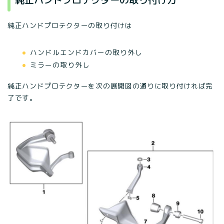
純正ハンドプロテクターの取り付けは
ハンドルエンドカバーの取り外し
ミラーの取り外し
純正ハンドプロテクターを次の展開図の通りに取り付ければ完
了です。