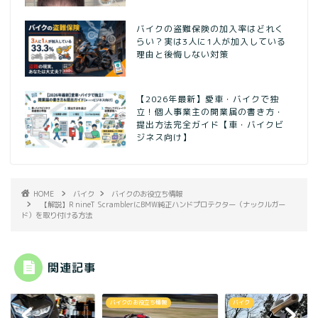
バイクの盗難保険の加入率はどれく
らい？実は3人に1人が加入している
理由と後悔しない対策
【2026年最新】愛車・バイクで独
立！個人事業主の開業届の書き方・
提出方法完全ガイド【車・バイクビ
ジネス向け】
HOME
バイク
バイクのお役立ち情報
【解説】R nineT ScramblerにBMW純正ハンドプロテクター（ナックルガー
ド）を取り付ける方法
関連記事
ク
バイクのお役立ち情報
バイク