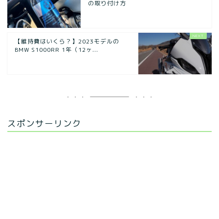
の取り付け方
【維持費はいくら？】2023モデルの
BMW S1000RR 1年（12ヶ...
スポンサーリンク