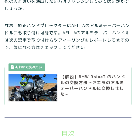
他の人と違いを演出したい方はチャレンジしてみてはいかがで
しょうか。
なお、純正ハンドプロテクターはAELLAのアルミテーパーハン
ドルにも取り付け可能です。AELLAのアルミテーパーハンドル
は次の記事で取り付け方やフィーリングをレポートしてますの
で、気になる方はチェックしてください。
【解説】BMW RnineT のハンド
ルの交換方法 ~アエラのアルミ
テーパーハンドルに交換しまし
た~
目次