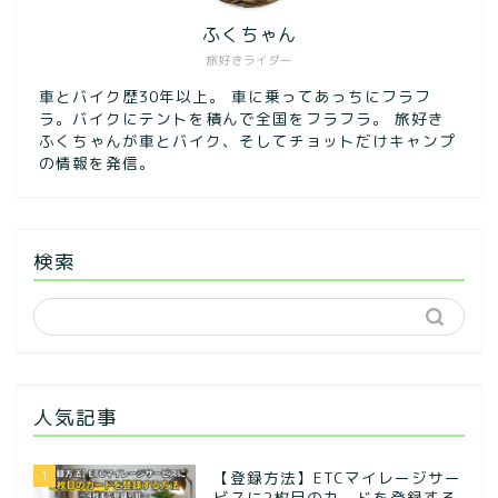
ふくちゃん
旅好きライダー
車とバイク歴30年以上。 車に乗ってあっちにフラフ
ラ。バイクにテントを積んで全国をフラフラ。 旅好き
ふくちゃんが車とバイク、そしてチョットだけキャンプ
の情報を発信。
検索
人気記事
1
【登録方法】ETCマイレージサー
ビスに2枚目のカードを登録する