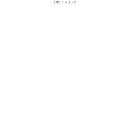
スポンサーリンク