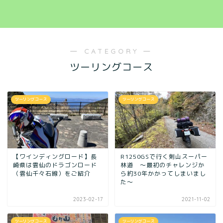
― CATEGORY ―
ツーリングコース
ツーリングコース
ツーリングコース
【ワインディングロード】長
R1250GSで行く剣山スーパー
崎県は雲仙のドラゴンロード
林道 ～最初のチャレンジか
（雲仙千々石線）をご紹介
ら約30年かかってしまいまし
た～
2023-02-17
2021-11-02
ツーリングコース
ツーリングコース