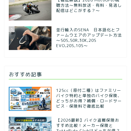
聴方法～無料放送・有料・見逃し
配信はどこがする？～
5
並行輸入のSENA 日本語化とフ
ァームウエアのアップデート方法
～50S,50R,30K,20S
EVO,20S,10S～
おすすめ記事
125cc（原付二種）はファミリー
バイク特約と単独のバイク保険、
どっちがお得？補償・ロードサー
ビス・保険料で徹底比較
【2026最新】バイク盗難保険お
すすめ比較！メーカー保険と
ZuttoRide Clubはどっちが得？