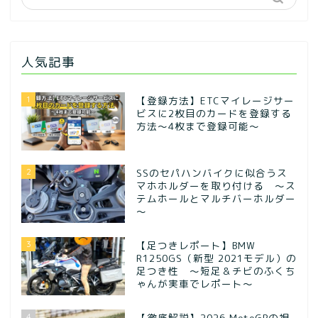
人気記事
1
【登録方法】ETCマイレージサー
ビスに2枚目のカードを登録する
方法〜4枚まで登録可能〜
2
SSのセパハンバイクに似合うス
マホホルダーを取り付ける ～ス
テムホールとマルチバーホルダー
～
3
【足つきレポート】BMW
R1250GS（新型 2021モデル）の
足つき性 ～短足＆チビのふくち
ゃんが実車でレポート～
4
【徹底解説】2026 MotoGPの視