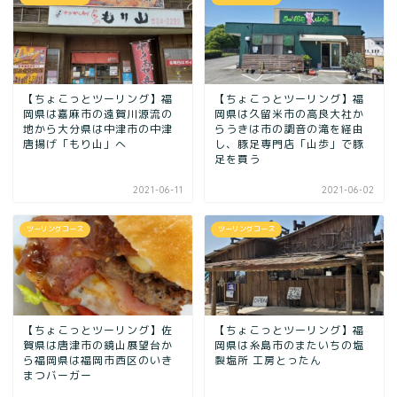
【ちょこっとツーリング】福
【ちょこっとツーリング】福
岡県は嘉麻市の遠賀川源流の
岡県は久留米市の高良大社か
地から大分県は中津市の中津
らうきは市の調音の滝を経由
唐揚げ「もり山」へ
し、豚足専門店「山歩」で豚
足を買う
2021-06-11
2021-06-02
ツーリングコース
ツーリングコース
【ちょこっとツーリング】佐
【ちょこっとツーリング】福
賀県は唐津市の鏡山展望台か
岡県は糸島市のまたいちの塩
ら福岡県は福岡市西区のいき
製塩所 工房とったん
まつバーガー