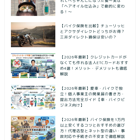
れてぺちゃんこになった髪〜実は
「ヘアオイル仕込み」で劇的に変わ
る！〜
【バイク保険を比較】チューリッヒ
とアクサダイレクトどっちがお得？
三井ダイレクト損保は安いの？
【2026年最新】クレジットカードが
なくても作れる法人ETCカードおすす
め4選！メリット・デメリットも徹底
解説
【2026年最新】愛車・バイクで独
立！個人事業主の開業届の書き方・
提出方法完全ガイド【車・バイクビ
ジネス向け】
【2026年最新】バイク保険を1万円
以上安くするコツとおすすめの選び
方！代理店型とネット型の違い・事
故対応や手続きの不安まで徹底解説