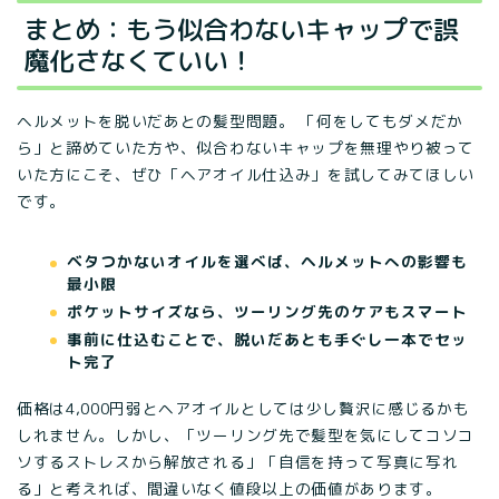
まとめ：もう似合わないキャップで誤
魔化さなくていい！
ヘルメットを脱いだあとの髪型問題。 「何をしてもダメだか
ら」と諦めていた方や、似合わないキャップを無理やり被って
いた方にこそ、ぜひ「ヘアオイル仕込み」を試してみてほしい
です。
ベタつかないオイルを選べば、ヘルメットへの影響も
最小限
ポケットサイズなら、ツーリング先のケアもスマート
事前に仕込むことで、脱いだあとも手ぐし一本でセッ
ト完了
価格は4,000円弱とヘアオイルとしては少し贅沢に感じるかも
しれません。しかし、「ツーリング先で髪型を気にしてコソコ
ソするストレスから解放される」「自信を持って写真に写れ
る」と考えれば、間違いなく値段以上の価値があります。