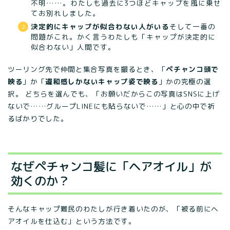
不明……。わたしも過去に3つほどキャップを風に乗せ
てお別れしました。
決定的にキャップが似合わない人がいる
そして一番の
問題がこれ。かく言うわたしも「キャップが決定的に
似合わない」人間です。
ツーリング先で仲間と集合写真を撮るとき、「
ペチャンコ頭で
映る
」か「
違和感しかないキャップ姿で映る
」かの究極の選
択。 どちらを選んでも、「お願いだからこの写真はSNSに上げ
ないで……グループLINEにも貼らないで……」と心の中で祈
るばかりでした。
なぜペチャンコ髪に「ヘアオイル」が
効くのか？
そんなキャップ難民のわたしが行き着いたのが、「被る前にヘ
アオイルを仕込む」という方法です。