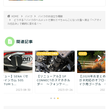
HOME
バイク
バイクのお役立ち情報
どうする？バイクのヘルメットで潰れてぺちゃんこになった髪〜実は「ヘアオイ
ル仕込み」で劇的に変わる！〜
関連記事
クのお役立ち情報
バイク
バイク
リニューアル】SP
【2026年おまとめ】メ
【レビュー】SENA
NNECTのスマホホル
ガネ対応のオフロードバ
ナ）のインカム 50S
 ～フォンケー...
イク用ゴーグル ～4...
QUANTUM S...
2023-01-26
2023-01-28
2023-0