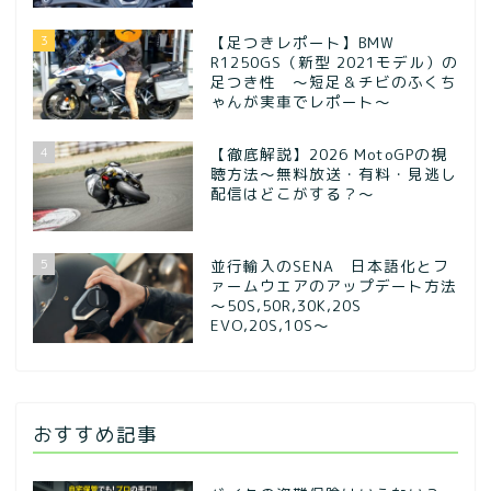
3
【足つきレポート】BMW
R1250GS（新型 2021モデル）の
足つき性 ～短足＆チビのふくち
ゃんが実車でレポート～
4
【徹底解説】2026 MotoGPの視
聴方法～無料放送・有料・見逃し
配信はどこがする？～
5
並行輸入のSENA 日本語化とフ
ァームウエアのアップデート方法
～50S,50R,30K,20S
EVO,20S,10S～
おすすめ記事