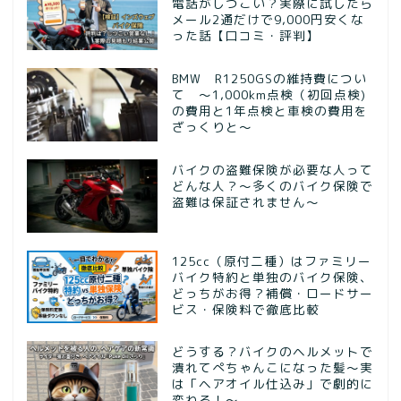
電話がしつこい？実際に試したら
メール2通だけで9,000円安くな
った話【口コミ・評判】
BMW R1250GSの維持費につい
て ～1,000km点検（初回点検)
の費用と1年点検と車検の費用を
ざっくりと～
バイクの盗難保険が必要な人って
どんな人？～多くのバイク保険で
盗難は保証されません～
125cc（原付二種）はファミリー
バイク特約と単独のバイク保険、
どっちがお得？補償・ロードサー
ビス・保険料で徹底比較
どうする？バイクのヘルメットで
潰れてぺちゃんこになった髪〜実
は「ヘアオイル仕込み」で劇的に
変わる！〜