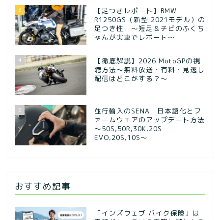
3
【足つきレポート】BMW
R1250GS（新型 2021モデル）の
足つき性 ～短足＆チビのふくち
ゃんが実車でレポート～
4
【徹底解説】2026 MotoGPの視
聴方法～無料放送・有料・見逃し
配信はどこがする？～
5
並行輸入のSENA 日本語化とフ
ァームウエアのアップデート方法
～50S,50R,30K,20S
EVO,20S,10S～
おすすめ記事
「インズウェブ バイク保険」は